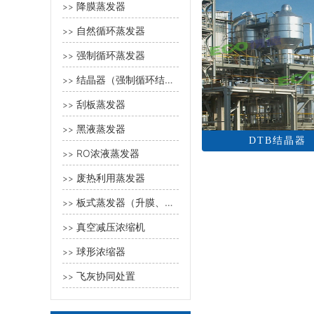
降膜蒸发器
>>
自然循环蒸发器
>>
强制循环蒸发器
>>
结晶器（强制循环结晶器、奥斯陆型蒸发器、DTB型蒸发结晶器）
>>
刮板蒸发器
>>
黑液蒸发器
>>
DTB结晶器
RO浓液蒸发器
>>
废热利用蒸发器
>>
板式蒸发器（升膜、降膜、强制循环）
>>
真空减压浓缩机
>>
球形浓缩器
>>
飞灰协同处置
>>