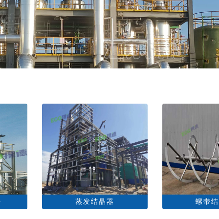
介
蒸发结晶器
螺带结