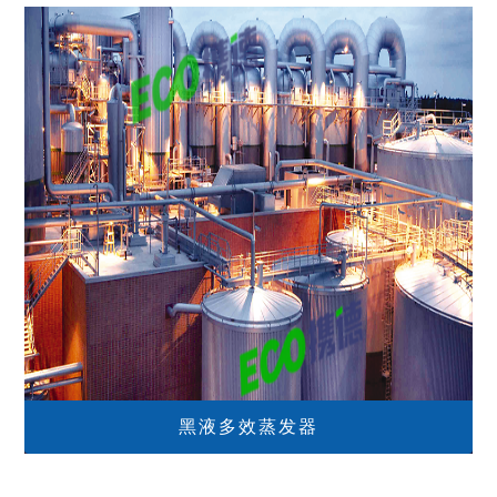
黑液多效蒸发器