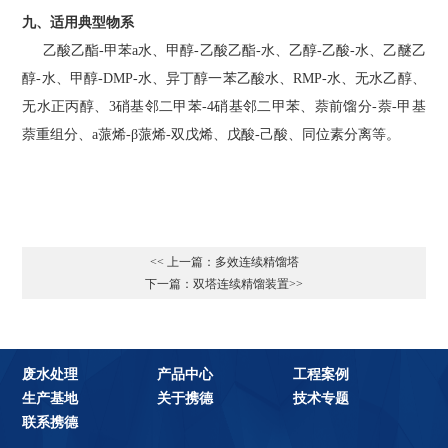
九、适用典型物系
乙酸乙酯-甲苯a水、甲醇-乙酸乙酯-水、乙醇-乙酸-水、乙醚乙
醇-水、甲醇-DMP-水、异丁醇一苯乙酸水、RMP-水、无水乙醇、
无水正丙醇、3硝基邻二甲苯-4硝基邻二甲苯、萘前馏分-萘-甲基
萘重组分、a蒎烯-β蒎烯-双戊烯、戊酸-己酸、同位素分离等。
<< 上一篇：多效连续精馏塔
下一篇：双塔连续精馏装置>>
废水处理
产品中心
工程案例
生产基地
关于携德
技术专题
联系携德